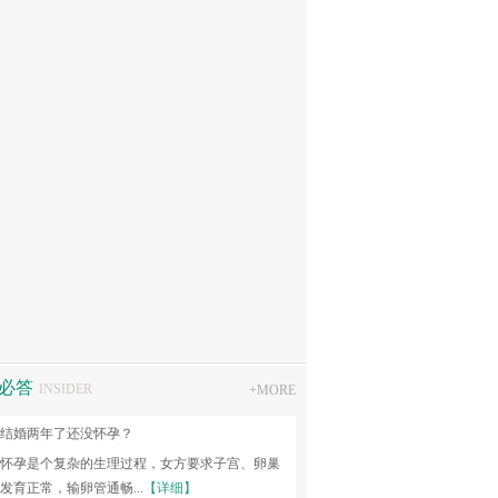
不孕不育专家
袁玟
：妇科常见病、多发病及不孕症的诊治，对各种
..
【详细】
坐诊时间
必答
INSIDER
+
MORE
结婚两年了还没怀孕？
怀孕是个复杂的生理过程，女方要求子宫、卵巢
发育正常，输卵管通畅...
【详细】