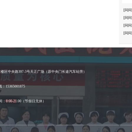
[问问
[问问
[问问
[问问
楼区中央路397-3号天正广场（原中央门长途汽车站旁）
15365001875
：8:00-21.00（节假日无休）