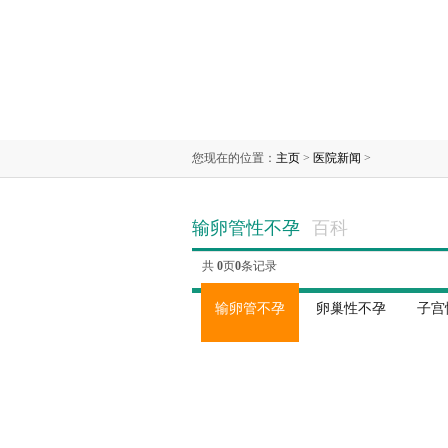
您现在的位置：
主页
>
医院新闻
>
输卵管性不孕
百科
共
0
页
0
条记录
输卵管不孕
卵巢性不孕
子宫