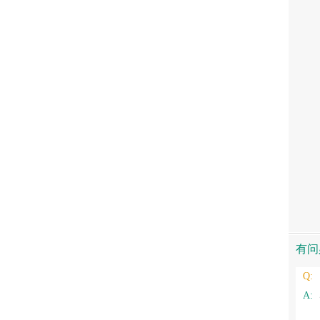
擅长
原因.
专家
有问
Q:
A: