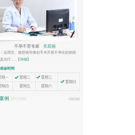
家
关若丽
不孕不育专家
范晓健
创手术开展不孕症的病因
擅长：诊治多囊卵巢综合症、子宫内膜异位症、卵巢
早衰、月经不调等...
【详细】
专家坐诊时间
案例
SUCCESS
+
MORE