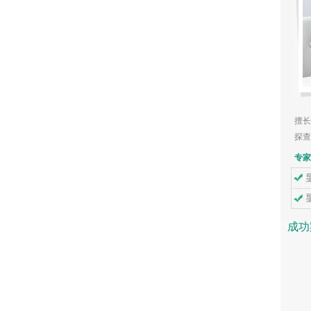
不孕不育专
擅长：运用宫、腹腔镜等微
探查及治疗......
【详细】
专家坐诊时间
成功